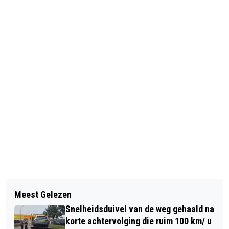
Vorig artikel
Volgend artikel
BARONIE MUZIEK THEATER BREDA IN
Meest Gelezen
JURIDISCH ADVIES IN BREDA:
HET BELCRUMHUIS
Snelheidsduivel van de weg gehaald na
WAAROM EEN ADVOCAAT
korte achtervolging die ruim 100 km/ u