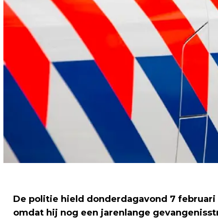
De politie hield donderdagavond 7 februari
omdat hij nog een jarenlange gevangenisst