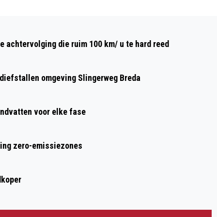
Volgend artikel
TAFELTENNISDAMES BELCRUM AAN KOP
e achtervolging die ruim 100 km/ u te hard reed
IN DE EREDIVISIE
n diefstallen omgeving Slingerweg Breda
ndvatten voor elke fase
ring zero-emissiezones
dkoper