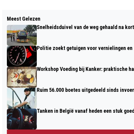
Vorig artikel
Meest Gelezen
BRAVIS DETACHEERT
Snelheidsduivel van de weg gehaald na kort
OPERATIEASSISTENTEN NAAR ADRZ EN
AMPHIA
Politie zoekt getuigen voor vernielingen e
Workshop Voeding bij Kanker: praktische ha
Ruim 56.000 boetes uitgedeeld sinds invoe
Tanken in België vanaf heden een stuk goe