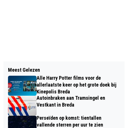
Vorig artikel
Volgend artikel
VIER VERDACHTEN AANGEHOUDEN
Meest Gelezen
140 BRABANTSE BASISSCHOLEN
VOOR WONINGOVERVALLEN IN BREDA
Alle Harry Potter films voor de
DOEN MEE MET 2E WEEK VAN DE
allerlaatste keer op het grote doek bij
NATUUR
Kinepolis Breda
Autoinbraken aan Tramsingel en
Vestkant in Breda
Perseïden op komst: tientallen
vallende sterren per uur te zien