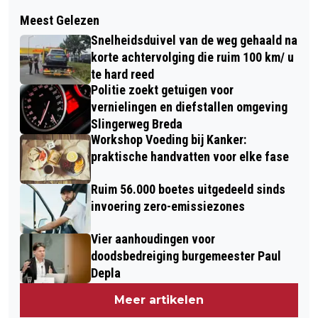
Volgend artikel
BUAS-STUDENTEN ONTWIKKELEN
Meest Gelezen
DIT BETAAL JE VOOR EEN
LEERPLATFORM VOOR NEDERLANDSE
Snelheidsduivel van de weg gehaald na
HUWELIJKSCEREMONIE IN DE
GEBARENTAAL MET AI
korte achtervolging die ruim 100 km/ u
VERSCHILLENDE GEMEENTES IN
te hard reed
Politie zoekt getuigen voor
BRABANT
vernielingen en diefstallen omgeving
Slingerweg Breda
Workshop Voeding bij Kanker:
praktische handvatten voor elke fase
Ruim 56.000 boetes uitgedeeld sinds
invoering zero-emissiezones
Vier aanhoudingen voor
doodsbedreiging burgemeester Paul
Depla
Meer artikelen