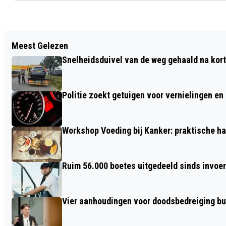
Vorig artikel
Meest Gelezen
THEATER, CULTUURPODIUM EN
Snelheidsduivel van de weg gehaald na kort
HANDWERKEN IN HET GELE HUIS
PRINCENHAGE
Politie zoekt getuigen voor vernielingen e
Workshop Voeding bij Kanker: praktische ha
Ruim 56.000 boetes uitgedeeld sinds invoe
Vier aanhoudingen voor doodsbedreiging b