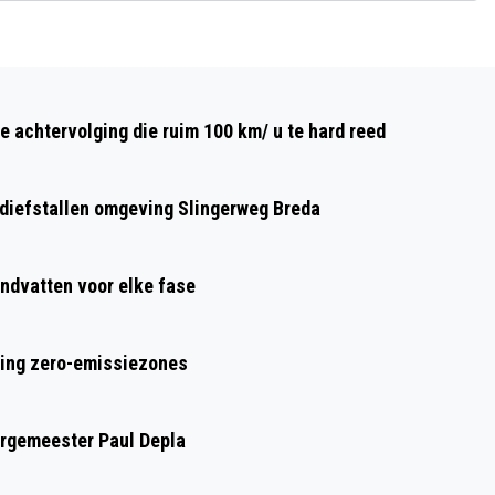
Volgend artikel
BREDA KNAPT PARKEERGARAGE DE
e achtervolging die ruim 100 km/ u te hard reed
BARONES OP: MODERNER, LICHTER EN
VEILIGER
n diefstallen omgeving Slingerweg Breda
ndvatten voor elke fase
ring zero-emissiezones
urgemeester Paul Depla