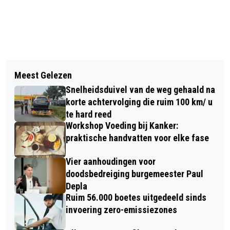
Vorig artikel
Volgend artikel
TWEEDE EDITIE WIJNFESTIVAL
Meest Gelezen
TOSCANA WINT PRIJS OP
ONTKURKT OP 'T ZOET: GROTER,
Snelheidsduivel van de weg gehaald na
FRANCHISE+ BEURS: OPEN JIJ EEN
GEVARIEERDER EN NOG LEUKER
korte achtervolging die ruim 100 km/ u
VESTIGING IN BREDA?
te hard reed
Workshop Voeding bij Kanker:
praktische handvatten voor elke fase
Vier aanhoudingen voor
doodsbedreiging burgemeester Paul
Depla
Ruim 56.000 boetes uitgedeeld sinds
invoering zero-emissiezones