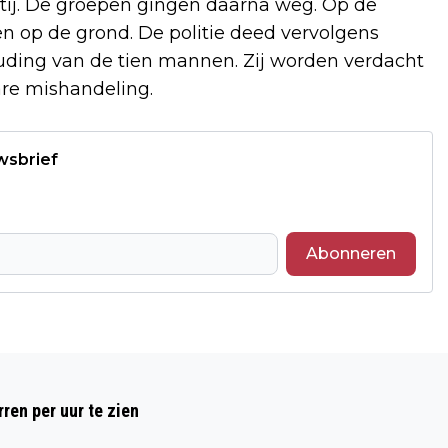
rtij. De groepen gingen daarna weg. Op de
den op de grond. De politie deed vervolgens
uding van de tien mannen. Zij worden verdacht
re mishandeling.
wsbrief
Abonneren
Volgend artikel
TRAINEN IN DE OCHTEND, ONTSPANNEN
ren per uur te zien
IN DE AVOND? DIT IS DE MEERWAARDE