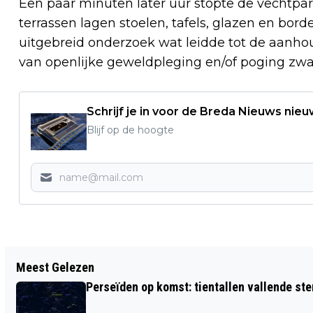
Een paar minuten later uur stopte de vechtpa
terrassen lagen stoelen, tafels, glazen en bor
uitgebreid onderzoek wat leidde tot de aanho
van openlijke geweldpleging en/of poging zwa
Schrijf je in voor de Breda Nieuws nieu
Blijf op de hoogte
Vorig artikel
Meest Gelezen
GEMEENTE BREDA INVESTEERT MEE IN
Perseïden op komst: tientallen vallende ster
VERDUURZAMING BEDRIJVENTERREINEN