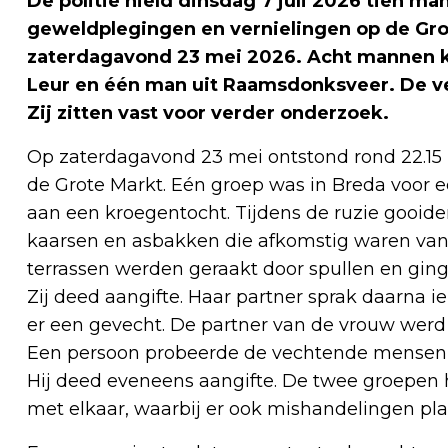
De politie hield dinsdag 7 juli 2026 tien m
geweldplegingen en vernielingen op de Gro
zaterdagavond 23 mei 2026. Acht mannen k
Leur en één man uit Raamsdonksveer. De ver
Zij zitten vast voor verder onderzoek.
Op zaterdagavond 23 mei ontstond rond 22.15
de Grote Markt. Eén groep was in Breda voor 
aan een kroegentocht. Tijdens de ruzie gooid
kaarsen en asbakken die afkomstig waren van
terrassen werden geraakt door spullen en ging
Zij deed aangifte. Haar partner sprak daarna 
er een gevecht. De partner van de vrouw werd 
Een persoon probeerde de vechtende mensen ui
Hij deed eveneens aangifte. De twee groepen
met elkaar, waarbij er ook mishandelingen pl