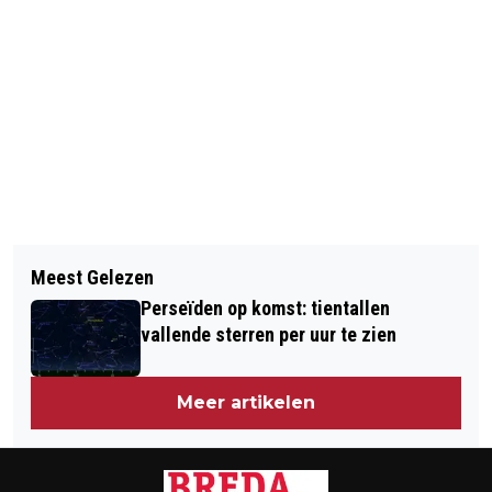
Vorig artikel
Volgend artikel
CREATIEVE ELMAY MAAKT
Meest Gelezen
POLITIE ZOEKT GETUIGEN VAN
‘SCHRIJFMEDICIJNEN’ TEGEN STRESS
Perseïden op komst: tientallen
OVERVAL ETOS DROGISTERIJ
EN SLAPELOZE NACHTEN
vallende sterren per uur te zien
Meer artikelen