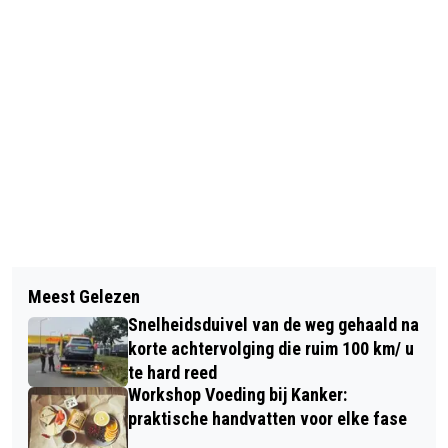
Vorig artikel
Volgend artikel
BENZINEPRIJZEN LOPEN FORS UITEEN
Meest Gelezen
NA RUSTIGE PERIODE MET ZON EN
IN NOORD-BRABANT: VOORAL IN
Snelheidsduivel van de weg gehaald na
MIST VOLGT LATER REGEN EN MEER
BREDA LOONT VERGELIJKEN
korte achtervolging die ruim 100 km/ u
WIND
te hard reed
Workshop Voeding bij Kanker:
praktische handvatten voor elke fase