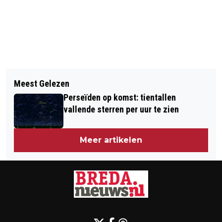
Vorig artikel
Volgend artikel
WINTERWEER HOUDT OOK NA DE
Meest Gelezen
ENERGIEKOSTEN STIJGEN IN 2026
KERSTVAKANTIE AAN
Perseïden op komst: tientallen
DOOR HOGERE GASBELASTING EN
vallende sterren per uur te zien
NETWERKKOSTEN
Meer artikelen