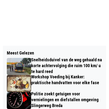
Vorig artikel
Volgend artikel
VORIG JAAR DRUKKER OP
Meest Gelezen
BEELDEN SCHIETPARTIJ BIJ
NEDERLANDSE SNELWEGEN DAN JAAR
Snelheidsduivel van de weg gehaald na
SPORTSCHOOL IN BREDA IN
EERDER
korte achtervolging die ruim 100 km/ u
OPSPORING VERZOCHT
te hard reed
Workshop Voeding bij Kanker:
praktische handvatten voor elke fase
Politie zoekt getuigen voor
vernielingen en diefstallen omgeving
Slingerweg Breda