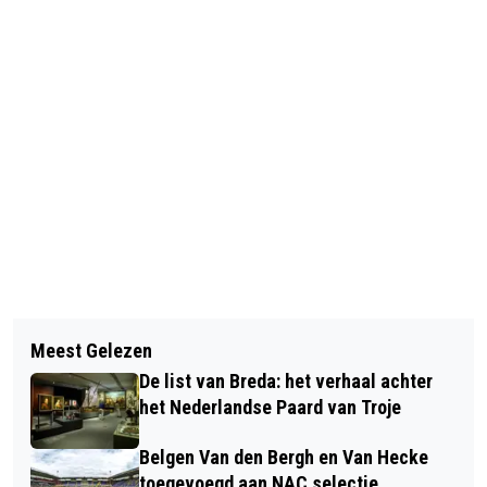
Vorig artikel
Volgend artikel
PROVINCIE NOORD-BRABANT ZET
Meest Gelezen
FOTOTENTOONSTELLING EÉN LIEFDE,
KOERS NAAR TOEKOMSTBESTENDIG
De list van Breda: het verhaal achter
VELE GEZICHTEN – EEN STAD IN
GRONDWATERGEBRUIK
het Nederlandse Paard van Troje
BEELD IN DE GROTE KERK BREDA
Belgen Van den Bergh en Van Hecke
toegevoegd aan NAC selectie