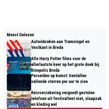
Vorig artikel
Volgend artikel
TWEE TIENERS AANGEHOUDEN
Meest Gelezen
BREDASE STRIPTEKENAAR RENÉ
VANWEGE PLAATSEN EXPLOSIEF IN
Autoinbraken aan Tramsingel en
UILENBROEK OVERLIJDT NA VAL VAN
BREDA-NOORD
Vestkant in Breda
TRAP
Alle Harry Potter films voor de
allerlaatste keer op het grote doek bij
Kinepolis Breda
Perseïden op komst: tientallen
vallende sterren per uur te zien
Reisverzekering vergoedt gestolen
telefoon uit festivaltent niet, slaapzak
en kleding wel