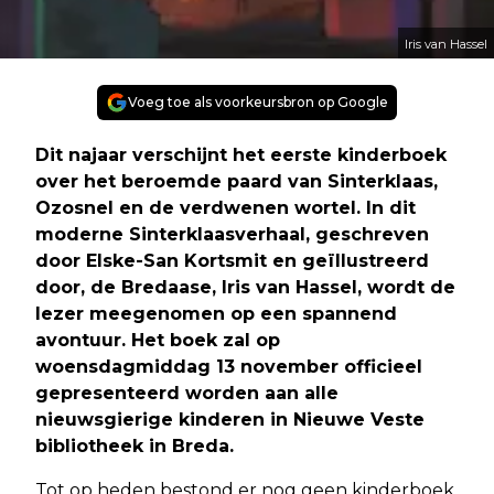
Iris van Hassel
Voeg toe als voorkeursbron op Google
Dit najaar verschijnt het eerste kinderboek
over het beroemde paard van Sinterklaas,
Ozosnel en de verdwenen wortel. In dit
moderne Sinterklaasverhaal, geschreven
door Elske-San Kortsmit en geïllustreerd
door, de Bredaase, Iris van Hassel, wordt de
lezer meegenomen op een spannend
avontuur. Het boek zal op
woensdagmiddag 13 november officieel
gepresenteerd worden aan alle
nieuwsgierige kinderen in Nieuwe Veste
bibliotheek in Breda.
Tot op heden bestond er nog geen kinderboek