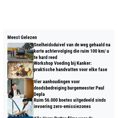
Vorig artikel
Volgend artikel
GRATIS KRANT VOOR BRABANTSE
Meest Gelezen
BREDANAAAR (26) PROBEERT TE
DORPSHUIZEN EN WIJKCENTRA
Snelheidsduivel van de weg gehaald na
VLUCHTEN NA ONGEVAL
korte achtervolging die ruim 100 km/ u
RITHSESTRAAT
te hard reed
Workshop Voeding bij Kanker:
praktische handvatten voor elke fase
Vier aanhoudingen voor
doodsbedreiging burgemeester Paul
Depla
Ruim 56.000 boetes uitgedeeld sinds
invoering zero-emissiezones