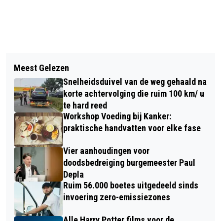
Vorig artikel
Volgend artikel
538KONINGSDAG 2024 IN BREDA –
Meest Gelezen
HUISDIER IN HET ZONNETJE: SAS
BEN JIJ GESPOT? (VIDEO)
Snelheidsduivel van de weg gehaald na
(VIDEO)
korte achtervolging die ruim 100 km/ u
te hard reed
Workshop Voeding bij Kanker:
praktische handvatten voor elke fase
Vier aanhoudingen voor
doodsbedreiging burgemeester Paul
Depla
Ruim 56.000 boetes uitgedeeld sinds
invoering zero-emissiezones
Alle Harry Potter films voor de