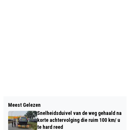
Vorig artikel
Volgend artikel
TEGELS NODIG VOOR EEN NIEUWE
Meest Gelezen
BOURGONDISCH GENIETEN IN HET
VLOER, WAND OF TERRAS? KOM
Snelheidsduivel van de weg gehaald na
CENTRUM VAN BREDA TIJDENS "WIJN
LANGS BIJ GEBR. VAN HOOYDONCK!
korte achtervolging die ruim 100 km/ u
OP HET PLEIN”
te hard reed