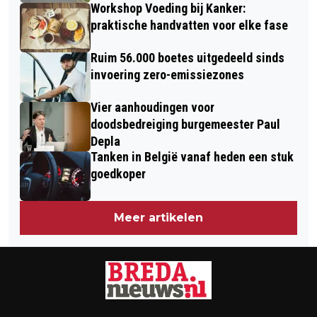
Workshop Voeding bij Kanker:
praktische handvatten voor elke fase
Ruim 56.000 boetes uitgedeeld sinds
invoering zero-emissiezones
Vier aanhoudingen voor
doodsbedreiging burgemeester Paul
Depla
Tanken in België vanaf heden een stuk
goedkoper
Meer artikelen