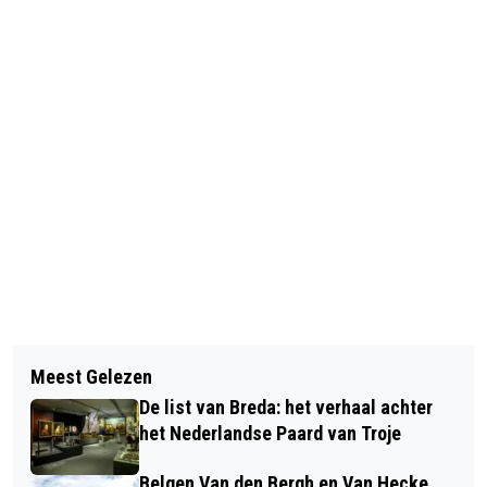
Vorig artikel
Volgend artikel
MEER CASH UIT DE MUUR SINDS
Meest Gelezen
KANS OP 1 MINUUT GRATIS
OPROEP VOOR CONTANT GELD IN
De list van Breda: het verhaal achter
WINKELEN OP ALDI TETERINGEN
HUIS
het Nederlandse Paard van Troje
Belgen Van den Bergh en Van Hecke