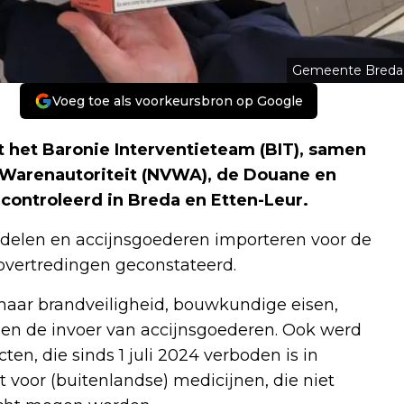
Gemeente Breda
Voeg toe als voorkeursbron op Google
ft het Baronie Interventieteam (BIT), samen
n Warenautoriteit (NVWA), de Douane en
controleerd in Breda en Etten-Leur.
ddelen en accijnsgoederen importeren voor de
 overtredingen geconstateerd.
 naar brandveiligheid, bouwkundige eisen,
en de invoer van accijnsgoederen. Ook werd
n, die sinds 1 juli 2024 verboden is in
t voor (buitenlandse) medicijnen, die niet