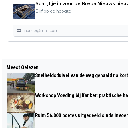
Schrijf je in voor de Breda Nieuws nieu
Blijf op de hoogte
Vorig artikel
Meest Gelezen
BEELDENROUTE BOEIMEERPARK BIJNA
Snelheidsduivel van de weg gehaald na kort
COMPLEET MET TWEE NIEUWE
KUNSTWERKEN
Workshop Voeding bij Kanker: praktische ha
Ruim 56.000 boetes uitgedeeld sinds invoe