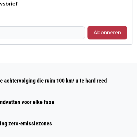
wsbrief
Abonneren
Volgend artikel
NIEUWE SPORTBEURS IN BREDA MOET
e achtervolging die ruim 100 km/ u te hard reed
SPORTVERENIGINGEN STERKER MAKEN
ndvatten voor elke fase
ring zero-emissiezones