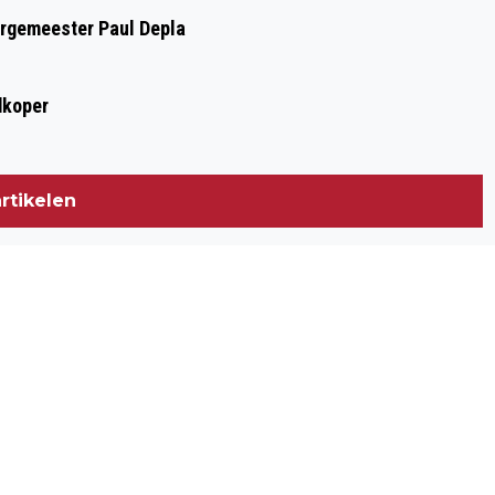
urgemeester Paul Depla
dkoper
rtikelen