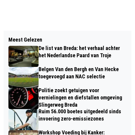
Vorig artikel
Volgend artikel
MAART: ZACHT EN VRIJ ZONNIG
Meest Gelezen
KIM EN EDDY UIT BREDA WINNEN
LENTEWEER
De list van Breda: het verhaal achter
100.000 EURO BIJ VRIENDENLOTERIJ
het Nederlandse Paard van Troje
Belgen Van den Bergh en Van Hecke
toegevoegd aan NAC selectie
Politie zoekt getuigen voor
vernielingen en diefstallen omgeving
Slingerweg Breda
Ruim 56.000 boetes uitgedeeld sinds
invoering zero-emissiezones
Workshop Voeding bij Kanker: