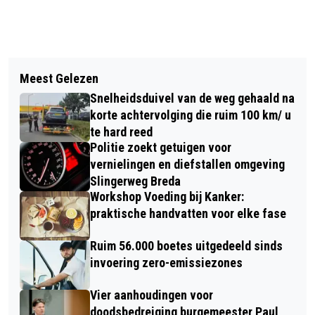
Vorig artikel
Volgend artikel
OPLEIDING TOT
Meest Gelezen
WEEKENDWEER: TROPISCHE HITTE EN
JEUGDNATUURBEGELEIDER IN
Snelheidsduivel van de weg gehaald na
KANS OP ONWEERSBUIEN
GRENSPARK KALMTHOUTSE HEIDE
korte achtervolging die ruim 100 km/ u
te hard reed
Politie zoekt getuigen voor
vernielingen en diefstallen omgeving
Slingerweg Breda
Workshop Voeding bij Kanker:
praktische handvatten voor elke fase
Ruim 56.000 boetes uitgedeeld sinds
invoering zero-emissiezones
Vier aanhoudingen voor
doodsbedreiging burgemeester Paul