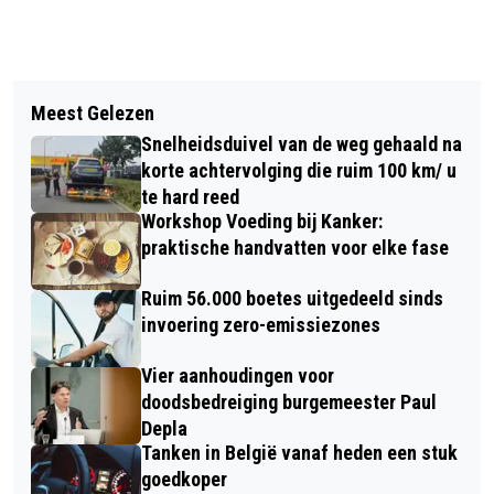
Vorig artikel
Volgend artikel
BEN JIJ GESPOT OP BREDA LIVE?
Meest Gelezen
30.000 BREDA LIVE BEZOEKERS,
FOTO'S VAN VRIJDAG HIER TE ZIEN!
Snelheidsduivel van de weg gehaald na
ORGANISATIE KIJKT MET TROTS
korte achtervolging die ruim 100 km/ u
TERUG [100+ FOTOSERIE]
te hard reed
Workshop Voeding bij Kanker:
praktische handvatten voor elke fase
Ruim 56.000 boetes uitgedeeld sinds
invoering zero-emissiezones
Vier aanhoudingen voor
doodsbedreiging burgemeester Paul
Depla
Tanken in België vanaf heden een stuk
goedkoper