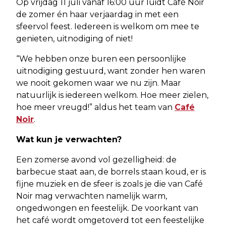
Op vrijdag 11 juli vanaf 16:00 uur luidt Café Noir
de zomer én haar verjaardag in met een
sfeervol feest. Iedereen is welkom om mee te
genieten, uitnodiging of niet!
“We hebben onze buren een persoonlijke
uitnodiging gestuurd, want zonder hen waren
we nooit gekomen waar we nu zijn. Maar
natuurlijk is iedereen welkom. Hoe meer zielen,
hoe meer vreugd!” aldus het team van
Café
Noir
.
Wat kun je verwachten?
Een zomerse avond vol gezelligheid: de
barbecue staat aan, de borrels staan koud, er is
fijne muziek en de sfeer is zoals je die van Café
Noir mag verwachten namelijk warm,
ongedwongen en feestelijk. De voorkant van
het café wordt omgetoverd tot een feestelijke