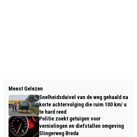
Vorig artikel
Volgend artikel
CURIO ISK OPENT NIEUW
Meest Gelezen
APOTHEKERS STAKEN IN ZUIDEN,
SCHOOLGEBOUW AAN DE
Snelheidsduivel van de weg gehaald na
AANLOOP NAAR LANDELIJKE ACTIE
ORANJEBOOMSTRAAT IN BREDA
korte achtervolging die ruim 100 km/ u
te hard reed
Politie zoekt getuigen voor
vernielingen en diefstallen omgeving
Slingerweg Breda