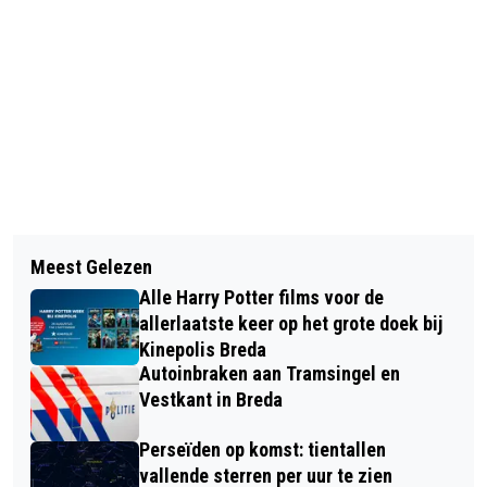
Vorig artikel
Volgend artikel
LAATSTE BOOMPJE MARKEERT
Meest Gelezen
BREDA FASHION NIGHT VIERT MODE
BELANGRIJKE STAP IN HERSTEL
Alle Harry Potter films voor de
ÉN KUNST OP GROTE MARKT
GALDERSE HEIDE
allerlaatste keer op het grote doek bij
Kinepolis Breda
Autoinbraken aan Tramsingel en
Vestkant in Breda
Perseïden op komst: tientallen
vallende sterren per uur te zien