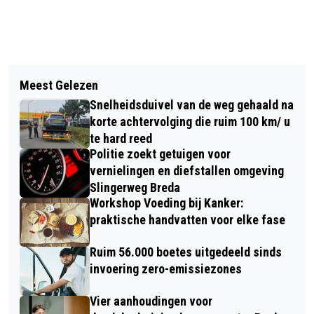
Vorig artikel
Volgend artikel
STADION NAC BREDA GESCHILDERD
Meest Gelezen
TWEEDE TOREN RUITERSBOS IN
ALS VAN GOGH
Snelheidsduivel van de weg gehaald na
BREDA OPGELEVERD
korte achtervolging die ruim 100 km/ u
te hard reed
Politie zoekt getuigen voor
vernielingen en diefstallen omgeving
Slingerweg Breda
Workshop Voeding bij Kanker:
praktische handvatten voor elke fase
Ruim 56.000 boetes uitgedeeld sinds
invoering zero-emissiezones
Vier aanhoudingen voor