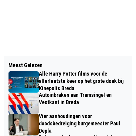
Vorig artikel
Volgend artikel
BART POPPELAARS
Meest Gelezen
ZATERDAG IS INTERNATIONALE DAG
TUINMATERIALEN: 25 JAAR
Alle Harry Potter films voor de
VAN HET NAAKT TUINIEREN!
ERVARING IN HET CREËREN VAN
allerlaatste keer op het grote doek bij
Kinepolis Breda
HEERLIJKE BUITENRUIMTES
Autoinbraken aan Tramsingel en
Vestkant in Breda
Vier aanhoudingen voor
doodsbedreiging burgemeester Paul
Depla