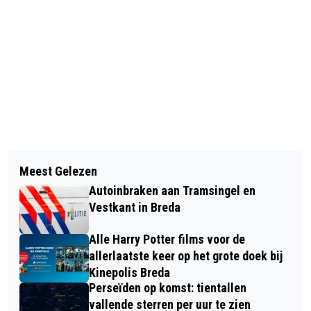
Vorig artikel
Volgend artikel
SAMEN LEZEN IS LEUKER! DOE JIJ
Meest Gelezen
DE HYPOTHEKER: MEER JONGE
MEE AAN EEN NIEUWE LEESCLUB VAN
Autoinbraken aan Tramsingel en
STARTERS KOPEN WONING, VAKER
SENIA?
Vestkant in Breda
ALLEEN
Alle Harry Potter films voor de
allerlaatste keer op het grote doek bij
Kinepolis Breda
Perseïden op komst: tientallen
vallende sterren per uur te zien