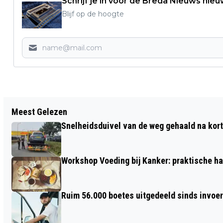
Schrijf je in voor de Breda Nieuws nieu
Blijf op de hoogte
Vorig artikel
Meest Gelezen
ONDERZOEK: MINDER DAN HELFT
Snelheidsduivel van de weg gehaald na kort
NEDERLANDERS GEÏNTERESSEERD IN
NIEUWS
Workshop Voeding bij Kanker: praktische ha
Ruim 56.000 boetes uitgedeeld sinds invoe