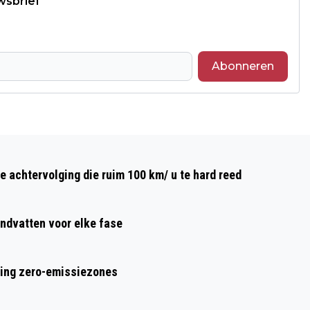
wsbrief
Abonneren
Volgend artikel
GETUIGEN GEZOCHT VAN AANRANDING
e achtervolging die ruim 100 km/ u te hard reed
JONG KIND IN PRINCENHAGE BREDA
ndvatten voor elke fase
ring zero-emissiezones