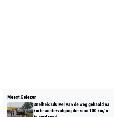
Vorig artikel
Volgend artikel
SLACHTOFFERS FATBIKE-ONGELUK
Meest Gelezen
MEERDERE AANHOUDINGEN IN BREDA
HEERBAAN BREDA 8 EN 13 JAAR OUD
Snelheidsduivel van de weg gehaald na
NOORD VANWEGE HANDEL
korte achtervolging die ruim 100 km/ u
SOFTDRUGS EN ROOKWAREN
te hard reed