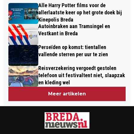
PAASSPEURTOCHT IN THEMA VAN
FINANCIËLE RISICO’S BIJ
Alle Harry Potter films voor de
THE SUPER MARIO GALAXY MOVIE
WONINGAANKOOP
allerlaatste keer op het grote doek bij
Kinepolis Breda
Autoinbraken aan Tramsingel en
Vestkant in Breda
Perseïden op komst: tientallen
vallende sterren per uur te zien
Reisverzekering vergoedt gestolen
telefoon uit festivaltent niet, slaapzak
en kleding wel
Meer artikelen