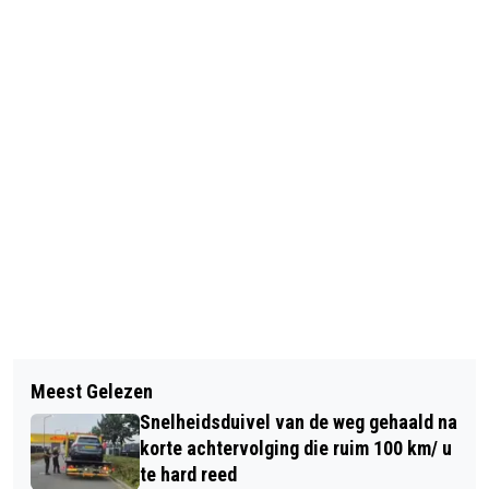
Vorig artikel
Volgend artikel
NIEUWE PLANNEN TETERINGSEDIJK:
Meest Gelezen
HELI ONDERZOEKT WEST-BRABANTSE
SUPERMARKT EN BETAALBARE
Snelheidsduivel van de weg gehaald na
BODEM: CRUCIALE DATA VOOR
WONINGEN BRENGEN LEVENDIGHEID
korte achtervolging die ruim 100 km/ u
WATERBEHEER
te hard reed
TERUG