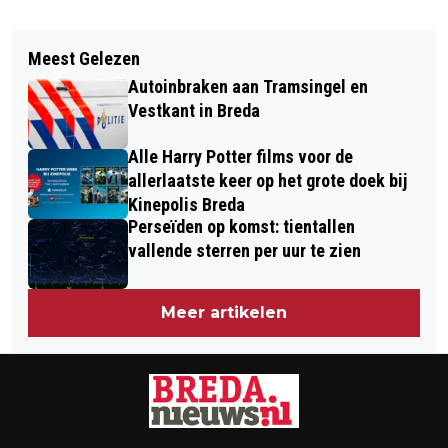
Vorig artikel
Volgend artikel
MAGISCHE FAMILIEMUSICAL DOLFJE
Meest Gelezen
MAAK HET MOOISTE VOORNEMEN
WEERWOLFJE & FOEKSIA IN BREDA
Autoinbraken aan Tramsingel en
VAN HET JAAR: VERZIN HET MOTTO
Vestkant in Breda
VOOR CARNAVAL 2027
Alle Harry Potter films voor de
allerlaatste keer op het grote doek bij
Kinepolis Breda
Perseïden op komst: tientallen
vallende sterren per uur te zien
Meer artikelen