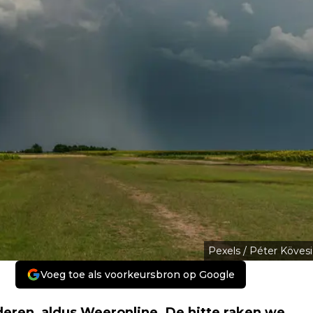
Pexels / Péter Kövesi
Voeg toe als voorkeursbron op Google
eren, aldus Weeronline. De hitte raken we