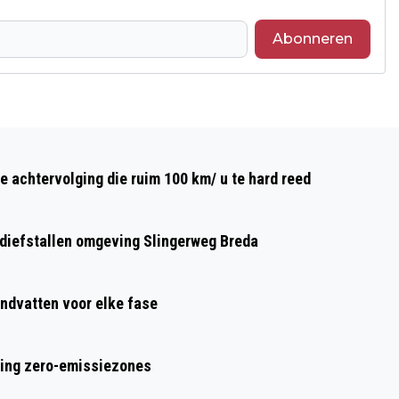
Abonneren
Volgend artikel
ONTERECHT ONTSLAG OP STAANDE
e achtervolging die ruim 100 km/ u te hard reed
VOET VOOR ZIEKE MEDEWERKER DIE
AVOND BIERTJES TAPT
n diefstallen omgeving Slingerweg Breda
ndvatten voor elke fase
ring zero-emissiezones