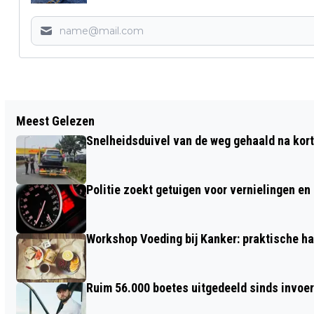
Vorig artikel
Meest Gelezen
WAKKER KEERT TERUG MET
Snelheidsduivel van de weg gehaald na kort
SUCCESVOLLE SINGER-SONGWRITER
JEANGU MACROOY
Politie zoekt getuigen voor vernielingen e
Workshop Voeding bij Kanker: praktische ha
Ruim 56.000 boetes uitgedeeld sinds invoe