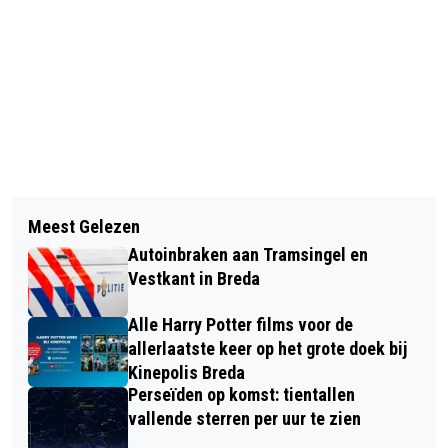
Vorig artikel
Volgend artikel
GETUIGEN OPROEP STEEKINCIDENT
Meest Gelezen
GETUIGEN GEZOCHT VAN VERNIELING
MCDONALD'S AAN DE
Autoinbraken aan Tramsingel en
VAN PORSCHE IN PARKEERGARAGE
KARNEMELKSTRAAT BREDA
Vestkant in Breda
DE PRINS
Alle Harry Potter films voor de
allerlaatste keer op het grote doek bij
Kinepolis Breda
Perseïden op komst: tientallen
vallende sterren per uur te zien