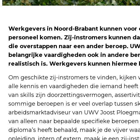
Werkgevers in Noord-Brabant kunnen voor ee
personeel komen. Zij-instromers kunnen da
die overstappen naar een ander beroep. U
belangrijke vaardigheden ook in andere b
realistisch is. Werkgevers kunnen hiermee
Om geschikte zij-instromers te vinden, kijken w
alle kennis en vaardigheden die iemand heeft
van skills zijn doorzettingsvermogen, assertivi
sommige beroepen is er veel overlap tussen ski
arbeidsmarktadviseur van UWV Joost Ploegmakers
van alleen naar bepaalde specifieke beroepen
diploma’s heeft behaald, maak je de vijver waar
opleiding, intern of extern, maak je een zij-in