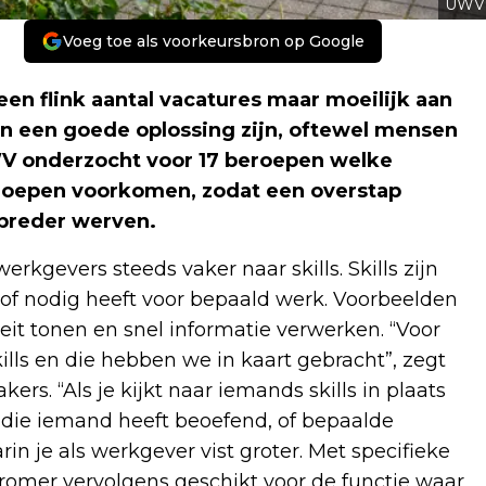
UWV
Voeg toe als voorkeursbron op Google
n flink aantal vacatures maar moeilijk aan
n een goede oplossing zijn, oftewel mensen
WV onderzocht voor 17 beroepen welke
eroepen voorkomen, zodat een overstap
 breder werven.
erkgevers steeds vaker naar skills. Skills zijn
 of nodig heeft voor bepaald werk. Voorbeelden
teit tonen en snel informatie verwerken. “Voor
lls en die hebben we in kaart gebracht”, zegt
. “Als je kijkt naar iemands skills in plaats
 die iemand heeft beoefend, of bepaalde
in je als werkgever vist groter. Met specifieke
stromer vervolgens geschikt voor de functie waar