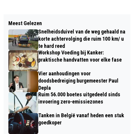
Vorig artikel
Volgend artikel
ERVAAR EEN SOEPEL EN
Meest Gelezen
VERDACHTE GEZOCHT
ONTSPANNEN LICHAAM DANKZIJ
Snelheidsduivel van de weg gehaald na
BANKHELPDESKFRAUDE IN
ASLI MASSAGES
korte achtervolging die ruim 100 km/ u
DUURSTEDESTRAAT BREDA
te hard reed
Workshop Voeding bij Kanker:
praktische handvatten voor elke fase
Vier aanhoudingen voor
doodsbedreiging burgemeester Paul
Depla
Ruim 56.000 boetes uitgedeeld sinds
invoering zero-emissiezones
Tanken in België vanaf heden een stuk
goedkoper