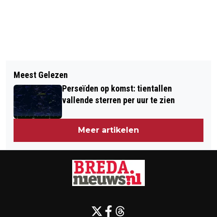
Vorig artikel
Volgend artikel
BESTUURDERS LOPEN RISICO OP
Meest Gelezen
SLACHTOFFER HERKENT ZELF
PERSOONLIJKE AANSPRAKELIJKHEID
Perseïden op komst: tientallen
VERDACHTE VAN GEWELDDADIGE
BIJ TURBOLIQUIDATIE
vallende sterren per uur te zien
HORLOGEDIEFSTAL
Meer artikelen