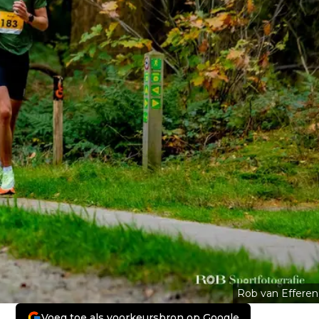
Rob van Efferen
Voeg toe als voorkeursbron op Google