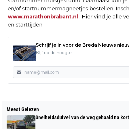
startnummer thuisgestuurd. Daarnaast kun je 
en/of startnummermagneetjes bestellen. Inschr
www.marathonbrabant.nl
. Hier vind je alle
en starttijden.
Schrijf je in voor de Breda Nieuws nieu
Blijf op de hoogte
Vorig artikel
Meest Gelezen
POLITIE ONDERZOEKT ZEDENMISDRIJF
Snelheidsduivel van de weg gehaald na kort
BIJ BREDASE ZORGINSTELLING