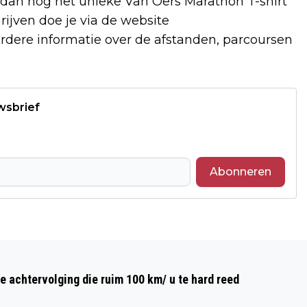
dan nog het unieke Van Oers Marathon T-shirt
ijven doe je via de website
 verdere informatie over de afstanden, parcoursen
wsbrief
Abonneren
Volgend artikel
PRIJZEN POSTCODELOTERIJ GEMEENTE
e achtervolging die ruim 100 km/ u te hard reed
BREDA APRIL 2024