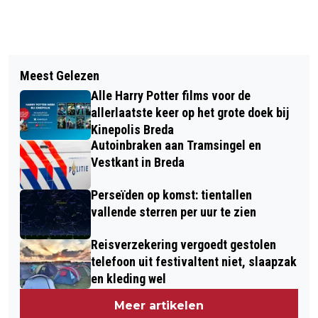
Vorig artikel
Volgend artikel
ZONDER ZAKELIJK KARAKTER
Meest Gelezen
KINEPOLIS BREDA ORGANISEERT
WORDEN VOETBALKAARTEN GEZIEN
Alle Harry Potter films voor de
TWILIGHT-MARATHON
ALS LOON IN NATURA
allerlaatste keer op het grote doek bij
Kinepolis Breda
Autoinbraken aan Tramsingel en
Vestkant in Breda
Perseïden op komst: tientallen
vallende sterren per uur te zien
Reisverzekering vergoedt gestolen
telefoon uit festivaltent niet, slaapzak
en kleding wel
Meer artikelen