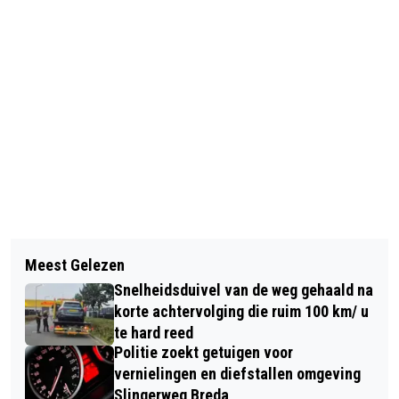
Vorig artikel
Volgend artikel
GETUIGEN GEZOCHT VOOR ZWARE
Meest Gelezen
FOTOVRIJWILLIGERS IN WEST-
MISHANDELING VISMARKTSTRAAT
Snelheidsduivel van de weg gehaald na
BRABANT GEZOCHT
korte achtervolging die ruim 100 km/ u
te hard reed
Politie zoekt getuigen voor
vernielingen en diefstallen omgeving
Slingerweg Breda