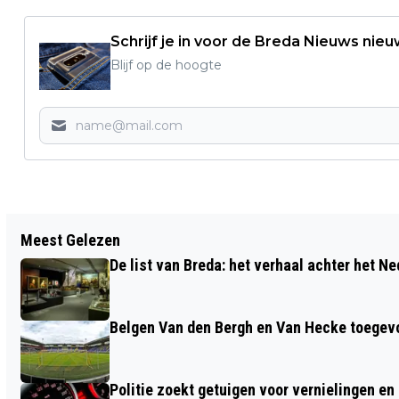
Schrijf je in voor de Breda Nieuws nieu
Blijf op de hoogte
Vorig artikel
Meest Gelezen
WIJNFESTIVAL ONTKURKT VERHUIST
De list van Breda: het verhaal achter het N
NAAR PIER 15 IN BREDA VOOR DRIE
DAGEN IN HET TEKEN VAN WIJN
Belgen Van den Bergh en Van Hecke toegev
Politie zoekt getuigen voor vernielingen e