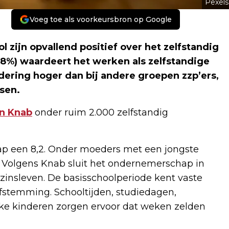
Pexels
Voeg toe als voorkeursbron op Google
zijn opvallend positief over het zelfstandig
8%) waardeert het werken als zelfstandige
dering hoger dan bij andere groepen zzp’ers,
sen.
n Knab
onder ruim 2.000 zelfstandig
p een 8,2. Onder moeders met een jongste
4. Volgens Knab sluit het ondernemerschap in
ezinsleven. De basisschoolperiode kent vaste
fstemming. Schooltijden, studiedagen,
eke kinderen zorgen ervoor dat weken zelden