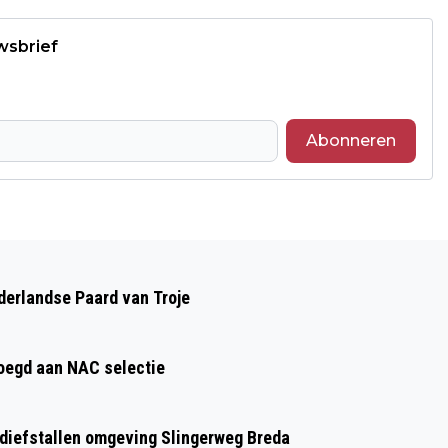
wsbrief
Abonneren
Volgend artikel
BURGEMEESTER PAUL DEPLA BEZOEKT
ederlandse Paard van Troje
HERENBOEREN OP ‘T LIES
oegd aan NAC selectie
n diefstallen omgeving Slingerweg Breda