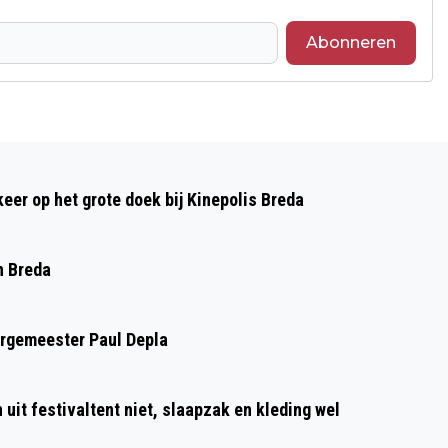
Abonneren
Volgend artikel
AIKIDO LERAAR ALBERT STEVENSE
 keer op het grote doek bij Kinepolis Breda
GEPROMOVEERD TOT 6E DAN
n Breda
urgemeester Paul Depla
uit festivaltent niet, slaapzak en kleding wel