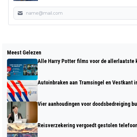
Vorig artikel
Meest Gelezen
TIPS VOOR CARNAVAL ZONDER
Alle Harry Potter films voor de allerlaatste
GEHOORSCHADE; NEEM JIJ OORDOPPEN
MEE?
Autoinbraken aan Tramsingel en Vestkant i
Vier aanhoudingen voor doodsbedreiging b
Reisverzekering vergoedt gestolen telefoon 