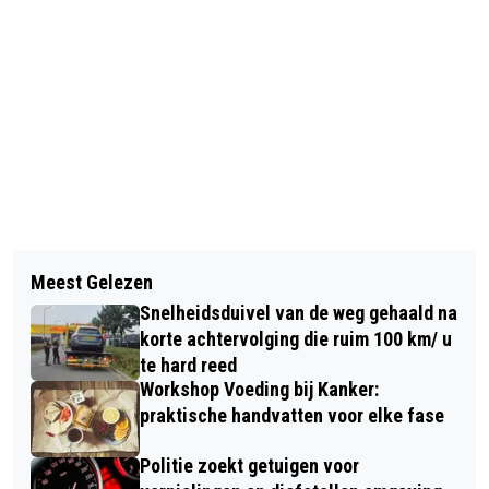
Vorig artikel
Volgend artikel
BREDANAARS UITGEDAAGD: EEN
Meest Gelezen
NAC BREDA TREKT MET SOCCER
WEEK ZONDER TOEGEVOEGDE
Snelheidsduivel van de weg gehaald na
CAMPS REGIO IN TIJDENS
SUIKERS TIJDENS DE NATIONALE
korte achtervolging die ruim 100 km/ u
ZOMERVAKANTIE
te hard reed
SUIKER CHALLENGE
Workshop Voeding bij Kanker:
praktische handvatten voor elke fase
Politie zoekt getuigen voor