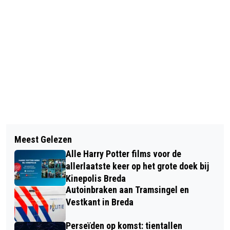
Vorig artikel
Volgend artikel
WINACTIE! WAT IS JOUW FAVORIETE
Meest Gelezen
NACHTAFSLUITING MERWEDEBRUG
BREDASE WEBSHOP?
Alle Harry Potter films voor de
GORINCHEM WEGENS ONDERHOUD
allerlaatste keer op het grote doek bij
Kinepolis Breda
Autoinbraken aan Tramsingel en
Vestkant in Breda
Perseïden op komst: tientallen