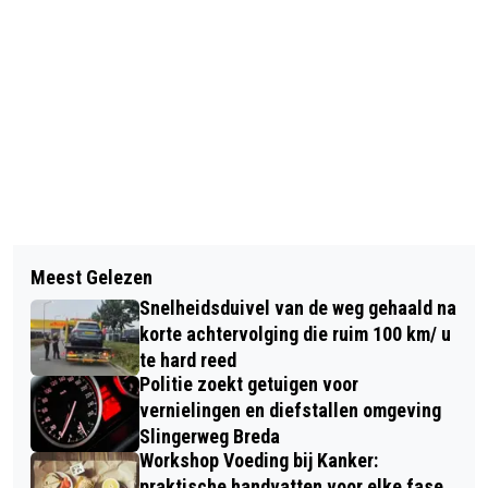
Vorig artikel
Volgend artikel
BELEEF DE LENTE GELUKKIGER EN
Meest Gelezen
WAARSCHUWING SCHOOLZONES VIA
GEZONDER, MET EEN LIEVE
Snelheidsduivel van de weg gehaald na
APP BIJ ALLE BREDASE
(OPPAS)HOND!
korte achtervolging die ruim 100 km/ u
BASISSCHOLEN
te hard reed
Politie zoekt getuigen voor
vernielingen en diefstallen omgeving
Slingerweg Breda
Workshop Voeding bij Kanker:
praktische handvatten voor elke fase