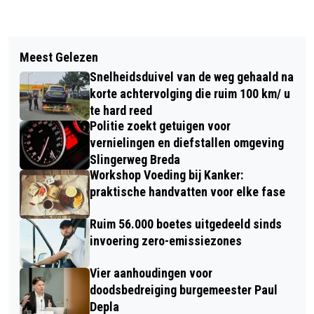
Vorig artikel
Volgend artikel
POLITIE HOUDT VIER VERDACHTEN
Meest Gelezen
RABO 3X3 STREET LEAGUE OP 7 JUNI
AAN NA BEROVING IN BAVEL
Snelheidsduivel van de weg gehaald na
IN BREDA: GRATIS SPORT ÉN KANSEN
korte achtervolging die ruim 100 km/ u
VOOR JONGEREN
te hard reed
Politie zoekt getuigen voor
vernielingen en diefstallen omgeving
Slingerweg Breda
Workshop Voeding bij Kanker:
praktische handvatten voor elke fase
Ruim 56.000 boetes uitgedeeld sinds
invoering zero-emissiezones
Vier aanhoudingen voor
doodsbedreiging burgemeester Paul
Depla