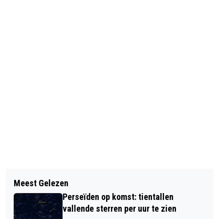
Vorig artikel
Volgend artikel
EEN NIEUW HOOFDSTUK OP EEN
Meest Gelezen
GEMEENTE BREDA WIL TAXIVERVOER
BIJZONDERE LOCATIE VOOR
Perseïden op komst: tientallen
BETER REGELEN
RESTAURANT CHOCOLAT
vallende sterren per uur te zien