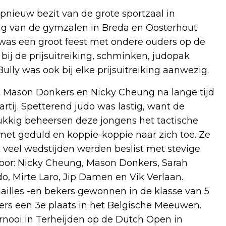
pnieuw bezit van de grote sportzaal in
ng van de gymzalen in Breda en Oosterhout
was een groot feest met ondere ouders op de
ij de prijsuitreiking, schminken, judopak
ully was ook bij elke prijsuitreiking aanwezig.
t Mason Donkers en Nicky Cheung na lange tijd
artij. Spetterend judo was lastig, want de
lukkig beheersen deze jongens het tactische
 met geduld en koppie-koppie naar zich toe. Ze
veel wedstijden werden beslist met stevige
oor: Nicky Cheung, Mason Donkers, Sarah
o, Mirte Laro, Jip Damen en Vik Verlaan.
illes -en bekers gewonnen in de klasse van 5
ers een 3e plaats in het Belgische Meeuwen.
ernooi in Terheijden op de Dutch Open in