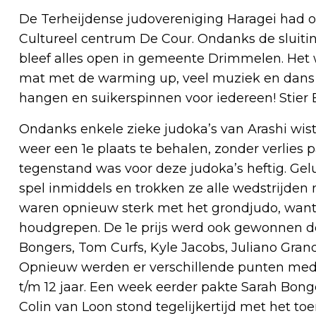
De Terheijdense judovereniging Haragei had o
Cultureel centrum De Cour. Ondanks de sluiti
bleef alles open in gemeente Drimmelen. Het 
mat met de warming up, veel muziek en dans b
hangen en suikerspinnen voor iedereen! Stier B
Ondanks enkele zieke judoka’s van Arashi wis
weer een 1e plaats te behalen, zonder verlies p
tegenstand was voor deze judoka’s heftig. Ge
spel inmiddels en trokken ze alle wedstrijden
waren opnieuw sterk met het grondjudo, want 
houdgrepen. De 1e prijs werd ook gewonnen d
Bongers, Tom Curfs, Kyle Jacobs, Juliano Grand
Opnieuw werden er verschillende punten meda
t/m 12 jaar. Een week eerder pakte Sarah Bong
Colin van Loon stond tegelijkertijd met het to