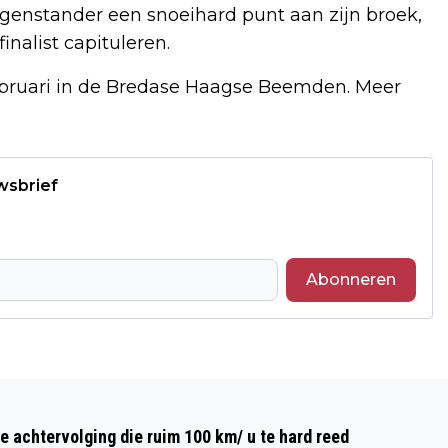
tegenstander een snoeihard punt aan zijn broek,
inalist capituleren.
ebruari in de Bredase Haagse Beemden. Meer
wsbrief
Abonneren
Volgend artikel
BEROEPEN IN ZORG EN TECHNIEK
e achtervolging die ruim 100 km/ u te hard reed