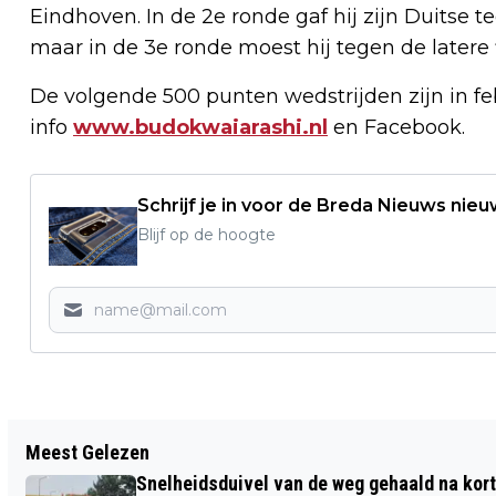
Eindhoven. In de 2e ronde gaf hij zijn Duitse 
maar in de 3e ronde moest hij tegen de latere f
De volgende 500 punten wedstrijden zijn in f
info
www.budokwaiarashi.nl
en Facebook.
Schrijf je in voor de Breda Nieuws nieu
Blijf op de hoogte
Vorig artikel
Meest Gelezen
GEMEENTEN WERKEN MET
Snelheidsduivel van de weg gehaald na kort