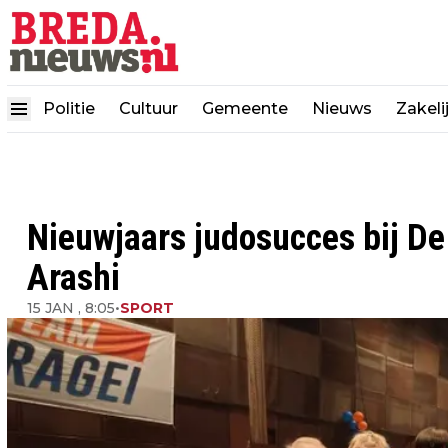
Politie
Cultuur
Gemeente
Nieuws
Zakeli
Nieuwjaars judosucces bij De
Arashi
15 JAN , 8:05
•
SPORT