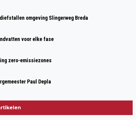
GROOTSTE KNELPUNTEN OP WEST-
BRABANTSE ARBEIDSMARKT
n diefstallen omgeving Slingerweg Breda
ndvatten voor elke fase
ring zero-emissiezones
urgemeester Paul Depla
rtikelen