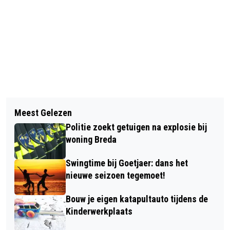
Vorig artikel
Volgend artikel
TE HOGE WOZ-WAARDE IN BREDA
Meest Gelezen
ZOENEN MET JE VALENTIJN MET
BEÏNVLOEDT OZB
Politie zoekt getuigen na explosie bij
CARNAVAL? BEZINT EER JE EEN
woning Breda
KOORTSLIP BEMINT
Swingtime bij Goetjaer: dans het
nieuwe seizoen tegemoet!
Bouw je eigen katapultauto tijdens de
Kinderwerkplaats