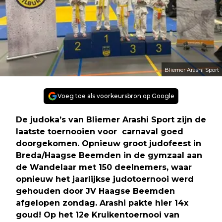
Bliemer Arashi Sport
Voeg toe als voorkeursbron op Google
De judoka’s van Bliemer Arashi Sport zijn de
laatste toernooien voor carnaval goed
doorgekomen. Opnieuw groot judofeest in
Breda/Haagse Beemden in de gymzaal aan
de Wandelaar met 150 deelnemers, waar
opnieuw het jaarlijkse judotoernooi werd
gehouden door JV Haagse Beemden
afgelopen zondag. Arashi pakte hier 14x
goud! Op het 12e Kruikentoernooi van