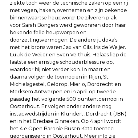
ziekte toch weer de technische zaken op een rij
met vegen, haken, overnemen en zijn bekende
binnenwaartse heupworp! De zilveren plak
voor Sarah Bongers werd gewonnen door haar
bekende felle heupworpen en
doorzettingsvermogen. De andere judoka’s
met het brons waren Jax van Gils, Iris de Weijer.
Luuk de Weijer en Sven Velthuis. Helaas liep de
laatste een ernstige schouderblessure op,
waardoor hij niet verder kon. In maart en
daarna volgen de toernooien in Rijen, St.
Michielsgestel, Geldrop, Mierlo, Dordrecht en
Merksem Antwerpen en in april op tweede
paasdag het volgende 500 puntentoernooi in
Oosterhout. Er volgen onder andere nog
instapwedstrijden in Klundert, Dordrecht (JBN)
en in het Bredase Ginneken. Op 4 april wordt
het 4 e Open Baronie Busen Kata toernooi
georganiseerd in Oosterhout. Meer info zie