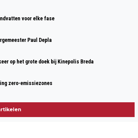
BRABANTSE TWIJFELAARS
ndvatten voor elke fase
urgemeester Paul Depla
 keer op het grote doek bij Kinepolis Breda
ring zero-emissiezones
rtikelen