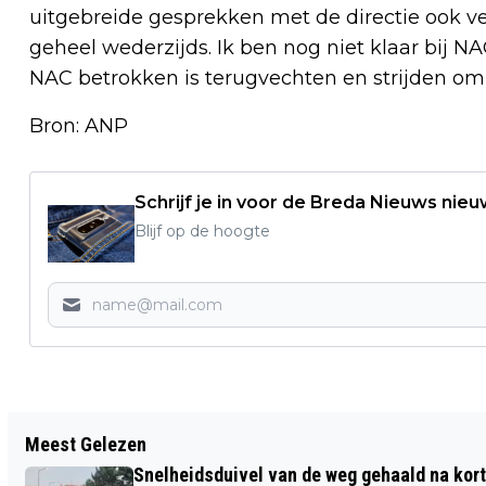
uitgebreide gesprekken met de directie ook ve
geheel wederzijds. Ik ben nog niet klaar bij NA
NAC betrokken is terugvechten en strijden om
Bron: ANP
Schrijf je in voor de Breda Nieuws nieu
Blijf op de hoogte
Vorig artikel
Meest Gelezen
MEER MENSEN VERSLAAFD AAN ONLINE
Snelheidsduivel van de weg gehaald na kort