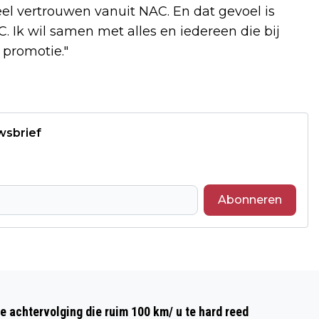
el vertrouwen vanuit NAC. En dat gevoel is
C. Ik wil samen met alles en iedereen die bij
 promotie."
wsbrief
Abonneren
Volgend artikel
MBO-STUDIEKEUZEMARKT VOOR WEST-
e achtervolging die ruim 100 km/ u te hard reed