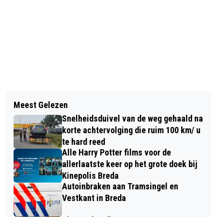
Vorig artikel
Volgend artikel
ZERO WASTE FESTIVAL BREDA MET
Meest Gelezen
STEUN VOOR ZWAARBELASTE
THEMA ‘GEEF HET DOOR’
Snelheidsduivel van de weg gehaald na
MANTELZORGERS RELEVANTER DAN
korte achtervolging die ruim 100 km/ u
OOIT
te hard reed
Alle Harry Potter films voor de
allerlaatste keer op het grote doek bij
Kinepolis Breda
Autoinbraken aan Tramsingel en
Vestkant in Breda